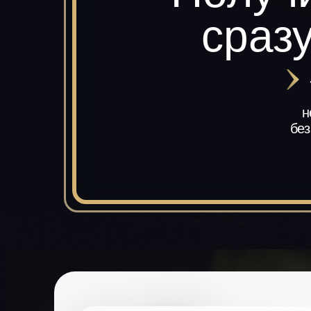
сраз
н
без