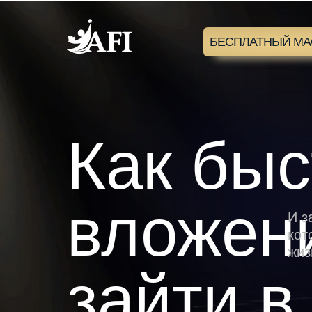
К
БЕСПЛАТНЫЙ МА
Как быс
вложен
И з
кот
жиз
зайти в