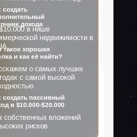
к создать
полнительный
точник дохода
 $10.000 в нише
ммерческой недвижимости в
ША
о такое хорошая
елка и как её найти?
сскажем о самых лучших
тодах с самой высокой
ходностью
к создать пассивный
од в $10.000-$20.000
з собственных вложений
высоких рисков