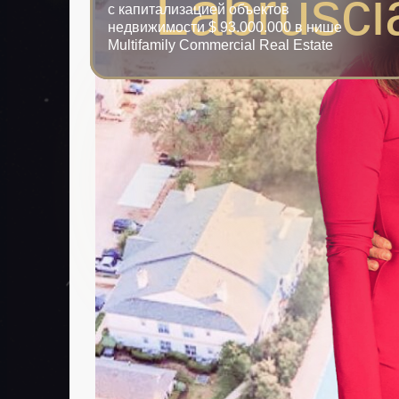
Labrusci
с капитализацией объектов
недвижимости $ 93.000.000 в нише
Multifamily Commercial Real Estate