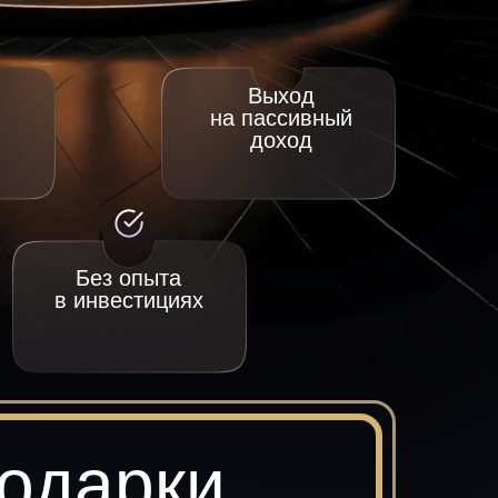
Выход
на пассивный
доход
Без опыта
в инвестициях
одарки