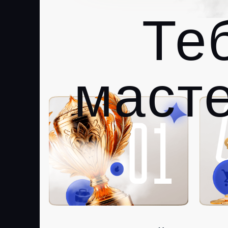
Те
масте