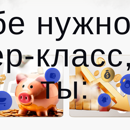
бе нужно
р-класс
ты: