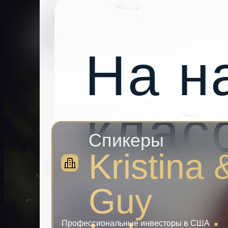
На н
клас
Спикеры
Kristina 
Guy
Профессиональные инвесторы в США