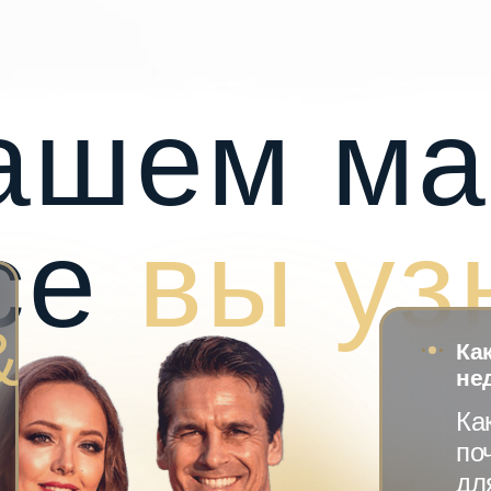
ашем ма
се
вы уз
&
Ка
не
Ка
по
дл