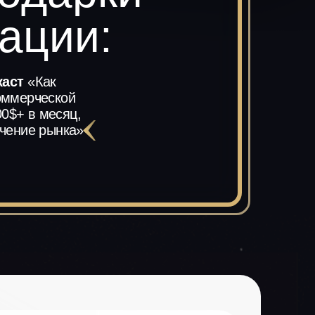
ации:
каст
«Как
оммерческой
0$+ в месяц,
учение рынка»