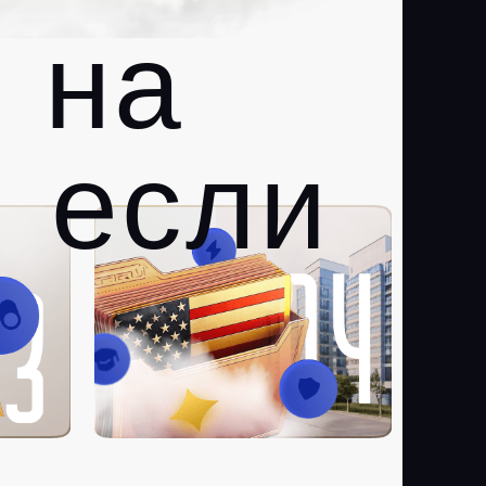
 на
, если