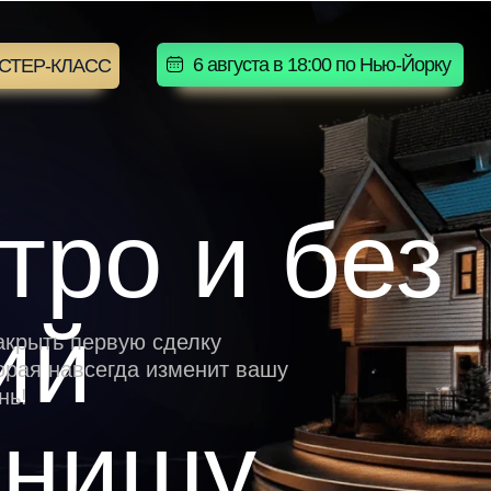
ристина Шадрина отзывы
6 августа в 18:00 по Нью-Йорку
СТЕР-КЛАСС
тро и без
ий
акрыть первую сделку
орая навсегда изменит вашу
нь!
 нишу