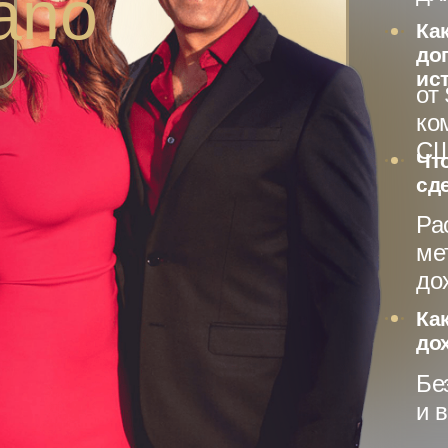
ano
Ка
до
ис
от
ко
С
Чт
сд
Ра
ме
до
Ка
дох
Бе
и 