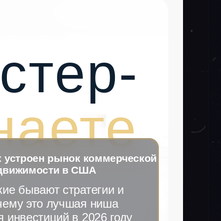
стер-
наете
к устроен рынок коммерческой
движимости в США
кие бывают стратегии и
чему это лучшая ниша
я инвестиций в 2026 году