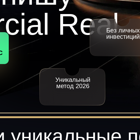
ial Real
Без личных
инвестиций
С
Уникальный
метод 2026
и уникальные п