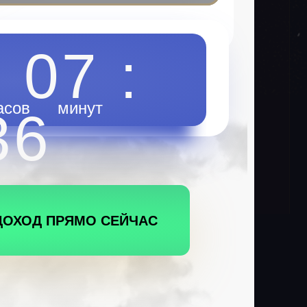
: 07 :
асов
минут
36
ДОХОД ПРЯМО СЕЙЧАС